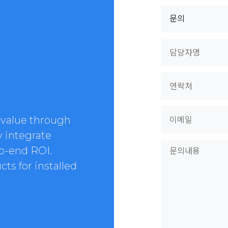
 value through
y integrate
to-end ROI.
ts for installed