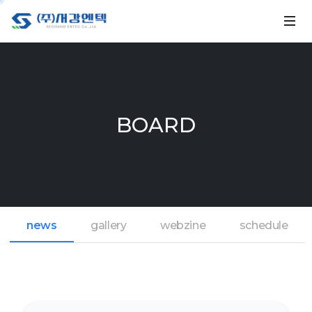
BOARD
news
gallery
webzine
schedule