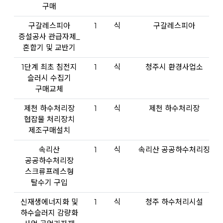
구매
구갈레스피아
1
식
구갈레스피아
증설공사 관급자제_
혼합기 및 교반기
1단계 최초 침전지
1
식
청주시 환경사업소
슬러시 수집기
구매교체
제천 하수처리장
1
식
제천 하수처리장
협잡물 처리장치
제조구매설치
속리산
1
식
속리산 공공하수처리장
공공하수처리장
스크류프레스형
탈수기 구입
신재생에너지화 및
1
식
청주 하수처리시설
하수슬러지 감량화