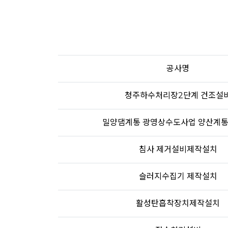
공사명
청주하수처리장2단계 건조설
밀양댐계통 광영상수도사업 양산계통
침사 제거설비제작설치
슬러지수집기 제작설치
활성탄흡착장치제작설치