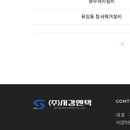
정수처리설비
유입동 침사제거설비
CONT
대 표
사업자등