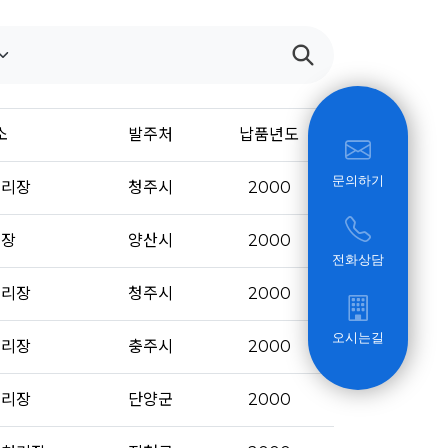
소
발주처
납품년도
문의하기
처리장
청주시
2000
수장
양산시
2000
전화상담
처리장
청주시
2000
오시는길
처리장
충주시
2000
처리장
단양군
2000