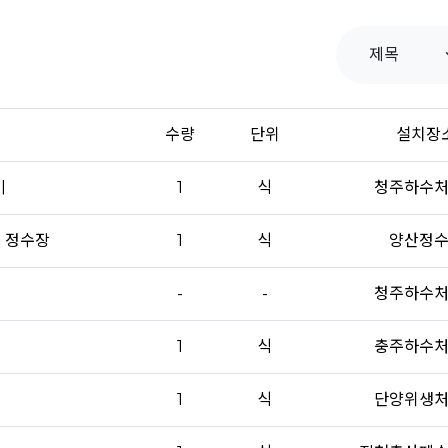
수량
단위
설치장
비
1
식
청주하수
 정수장
1
식
양산정
-
-
청주하수
1
식
충주하수
1
식
단양위생