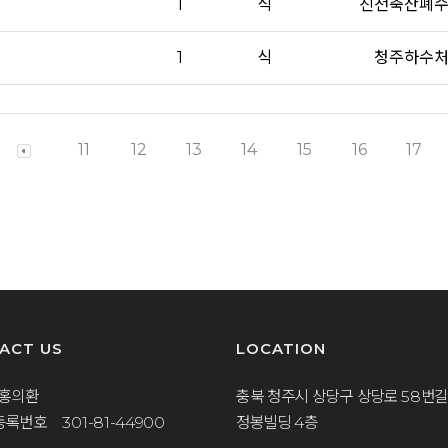
1
식
진천축산폐
1
식
청주하수
11
12
13
14
15
16
17
ACT US
LOCATION
 홍의환
충북 청주시 상당구 상당로 58번길
록번호 301-81-44900
정봉빌딩 4층